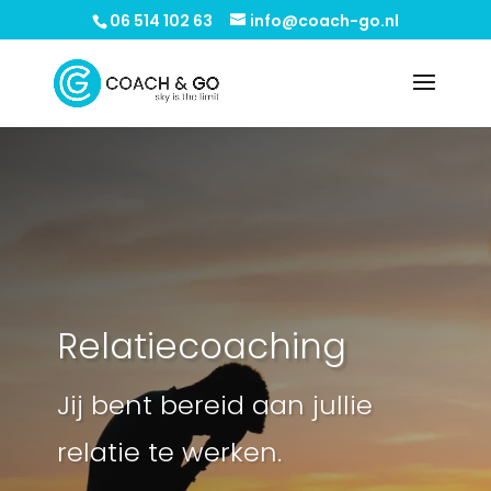
06 514 102 63
info@coach-go.nl
Relatiecoaching
Jij bent bereid aan jullie
relatie te werken.