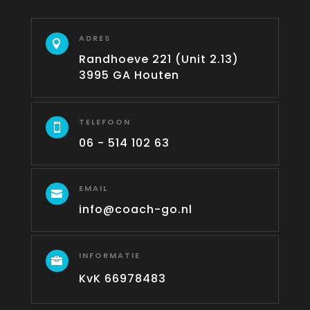
ADRES

Randhoeve 221 (Unit 2.13)
3995 GA Houten
TELEFOON

06 - 514 102 63
EMAIL

info@coach-go.nl
INFORMATIE

KvK 66978483