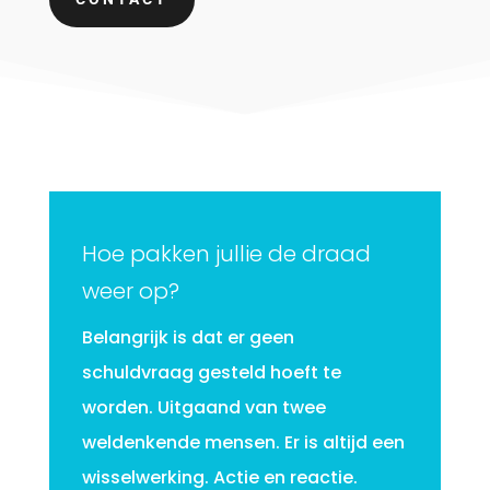
Hoe pakken jullie de draad
weer op?
Belangrijk is dat er geen
schuldvraag gesteld hoeft te
worden. Uitgaand van twee
weldenkende mensen. Er is altijd een
wisselwerking. Actie en reactie.